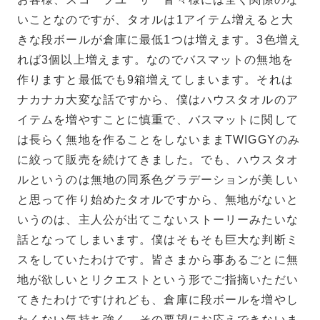
いことなのですが、タオルは1アイテム増えると大
きな段ボールが倉庫に最低1つは増えます。3色増え
れば3個以上増えます。なのでバスマットの無地を
作りますと最低でも9箱増えてしまいます。それは
ナカナカ大変な話ですから、僕はハウスタオルのア
イテムを増やすことに慎重で、バスマットに関して
は長らく無地を作ることをしないままTWIGGYのみ
に絞って販売を続けてきました。でも、ハウスタオ
ルというのは無地の同系色グラデーションが美しい
と思って作り始めたタオルですから、無地がないと
いうのは、主人公が出てこないストーリーみたいな
話となってしまいます。僕はそもそも巨大な判断ミ
スをしていたわけです。皆さまから事あるごとに無
地が欲しいとリクエストという形でご指摘いただい
てきたわけですけれども、倉庫に段ボールを増やし
たくない気持ち強く、その要望にお応えできないま