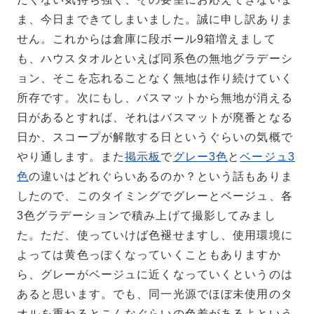
ま、今日まできてしまいました。誠に申し訳ありま
せん。これからは倉庫に段ボール9箱増えまして
も、ハウスタオルといえば同系色の無地グラデーシ
ョン、そこを忘れることなく無地は作り続けていく
所存です。次にもし、バスマットから無地が消える
日があるとすれば、それはバスマットが廃番となる
日か、スコープが解散する日というぐらいの気概で
やり通します。また
掲示板
で
グレー3色
と
ベージュ3
色
の違いはどれぐらいあるのか？という話もありま
したので、このタイミングでグレーとベージュ、各
3色グラデーションで積み上げて撮影してみまし
た。ただ、使っていけば色褪せますし、使用環境に
よっては黄色っぽくなっていくこともありますか
ら、グレーがベージュに近くなっていくというのは
あると思います。でも、同一光源でほぼ未使用のタ
オルを重ねるとこんなぐらいの色差があるよという