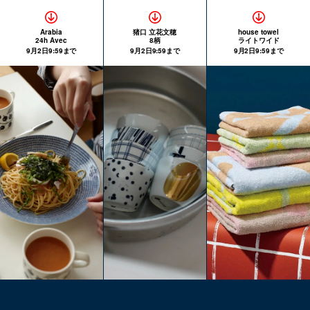
Arabia
猪口 立花文穂
house towel
24h Avec
8柄
ライトワイド
9月2日9:59まで
9月2日9:59まで
9月2日9:59まで