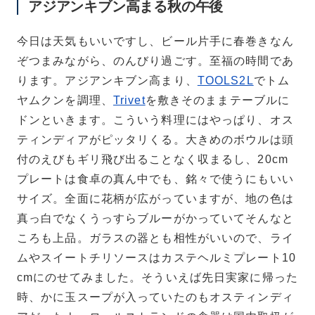
アジアンキブン高まる秋の午後
今日は天気もいいですし、ビール片手に春巻きなん
ぞつまみながら、のんびり過ごす。至福の時間であ
ります。アジアンキブン高まり、
TOOLS2L
でトム
ヤムクンを調理、
Trivet
を敷きそのままテーブルに
ドンといきます。こういう料理にはやっぱり、オス
ティンディアがピッタリくる。大きめのボウルは頭
付のえびもギリ飛び出ることなく収まるし、20cm
プレートは食卓の真ん中でも、銘々で使うにもいい
サイズ。全面に花柄が広がっていますが、地の色は
真っ白でなくうっすらブルーがかっていてそんなと
ころも上品。ガラスの器とも相性がいいので、ライ
ムやスイートチリソースはカステヘルミプレート10
cmにのせてみました。そういえば先日実家に帰った
時、かに玉スープが入っていたのもオスティンディ