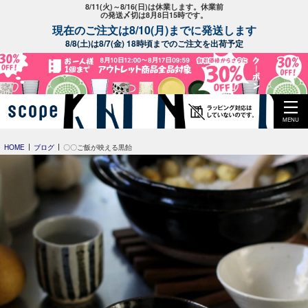
8/11(火)～8/16(日)は休業します。休業前
の発送〆切は8月8日15時です。
現在のご注文は8/10(月)までに発送します
8/8(土)は8/7(金) 18時頃までのご注文を出荷予定
MENU
HOME
ブログ
〇〇ご飯が映える黒飴