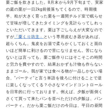
栗ご飯を炊きました。8月末から9月下旬まで、実家
の庭の栗が一日2kg前後落ちてくるので、時期後
半、粒が大きく育った栗を一週間チルド室で眠らせ
て甘味が増してきたタイミングを見計らってしれっ
といただいてきます。栗は下ごしらえが大変なので
すが
「栗くり坊主」
という専用皮むき器があれば、
超らくちん。鬼皮をお湯で柔らかくしておくと面白
いほど簡単に剥けるので苦になりません。苦になら
ないとは言っても、栗ご飯作りにはそこそこの時間
と労力を費やすので、結果おかずも汁物も作らない
ままゴール。我が家では食べる物が一品しかない場
合、"パーティ"と言う単語を後ろに付けることで逆
に楽しくなってくる？小さなマインドコントロール
を日常的に行っております。例えば、夕飯が面倒く
さくて買って来たパンを並べただけの夕飯は、パン
パーティ。だから栗ご飯だけの今日は、平日の昼間