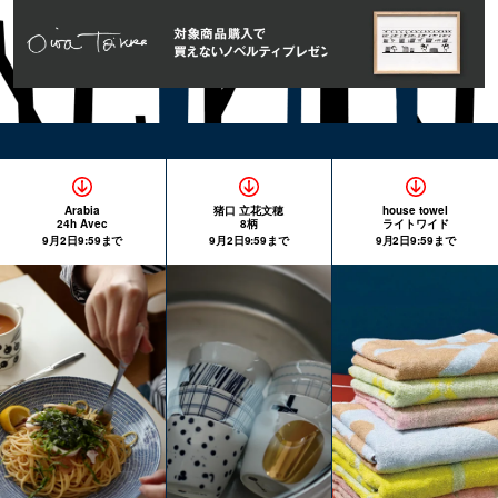
Arabia
猪口 立花文穂
house towel
24h Avec
8柄
ライトワイド
9月2日9:59まで
9月2日9:59まで
9月2日9:59まで