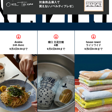
Arabia
猪口 立花文穂
house towel
24h Avec
8柄
ライトワイド
9月2日9:59まで
9月2日9:59まで
9月2日9:59まで