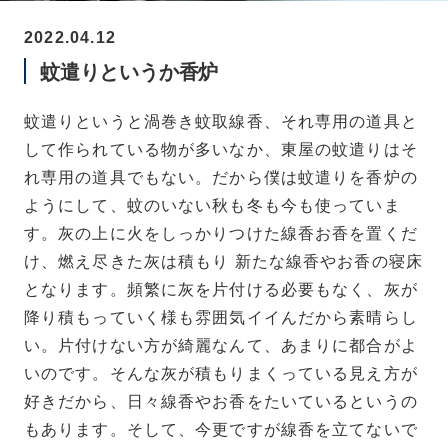
2022.04.12
蚊遣りというか香炉
蚊遣りというと渦巻き蚊取線香、それ専用の道具と
して作られている物が多いなか、東屋の蚊遣りはそ
れ専用の道具でもない。だから僕は蚊遣りを香炉の
ようにして、蚊のいない秋も冬も今も使っていま
す。
灰の上に火をしっかりつけた線香お香を置くだ
け、燃え尽きた灰は積もり 新たな線香やお香の寝床
となります。頻繁に灰を片付ける必要もなく、灰が
降り積もっていく様も雰囲気イイんだから素晴らし
い。片付けない方が綺麗なんて、あまりに都合がよ
いのです。そんな灰が積もりまくっている見え方が
好きだから、日々線香やお香をたいているというの
もあります。そして、今更ですが線香を立てないで