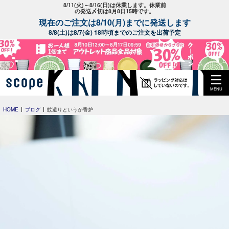
8/11(火)～8/16(日)は休業します。休業前
の発送〆切は8月8日15時です。
現在のご注文は8/10(月)までに発送します
8/8(土)は8/7(金) 18時頃までのご注文を出荷予定
MENU
HOME
ブログ
蚊遣りというか香炉