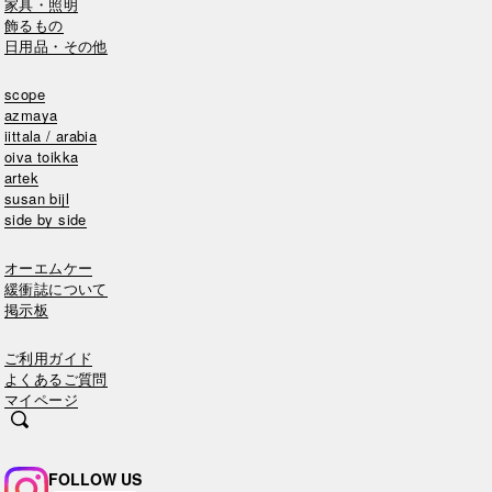
家具・照明
飾るもの
日用品・その他
scope
azmaya
iittala / arabia
oiva toikka
artek
susan bijl
side by side
オーエムケー
緩衝誌について
掲示板
ご利用ガイド
よくあるご質問
マイページ
FOLLOW US