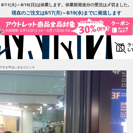
8/11(火)～8/16(日)は休業します。休業前発送分の受注は〆切ました。
現在のご注文は8/17(月)～8/19(水)までに発送します
ですが平山いきなりピンチ