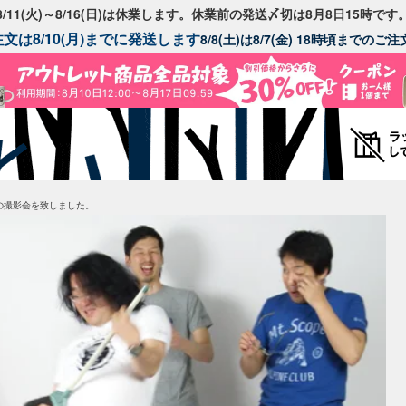
8/11(火)～8/16(日)は休業します。休業前の発送〆切は8月8日15時です
文は8/10(月)までに発送します
8/8(土)は8/7(金) 18時頃までの
の撮影会を致しました。