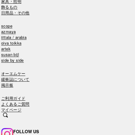
家具・照明
飾るもの
日用品・その他
scope
azmaya
iittala / arabia
oiva toikka
artek
susan bijl
side by side
オーエムケー
緩衝誌について
掲示板
ご利用ガイド
よくあるご質問
マイページ
FOLLOW US