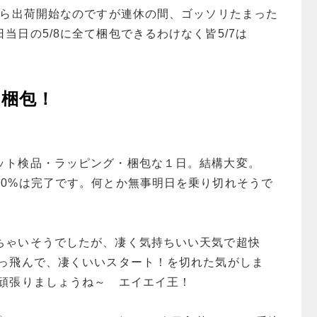
8から出荷開始なのですが連休の間、ゴッソリたまった
当日の5/8に全て梱包できるわけなく皆5/7は
梱包！
ット検品・ラッピング・梱包な１日。結構大変。
80%は完了です。何とか無事明日を乗り切れそうで
ちゃいそうでしたが、凄く気持ちいい天気で超快
吹っ飛んで、凄くいいスタート！を切れた気がしま
で頑張りましょうね～ エイエイ王！