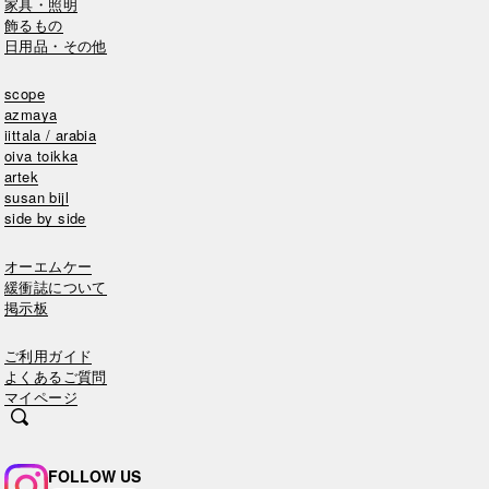
家具・照明
飾るもの
日用品・その他
scope
azmaya
iittala / arabia
oiva toikka
artek
susan bijl
side by side
オーエムケー
緩衝誌について
掲示板
ご利用ガイド
よくあるご質問
マイページ
FOLLOW US