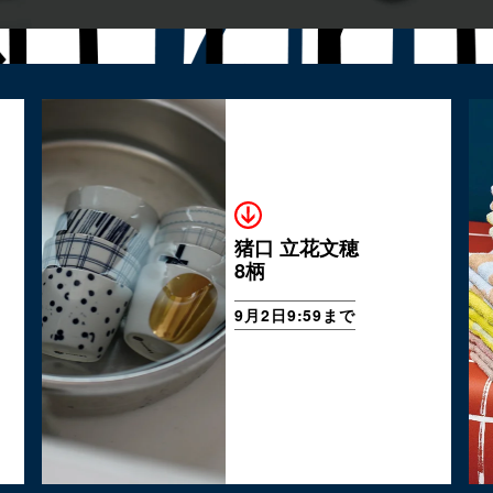
猪口 立花文穂
8柄
9月2日9:59まで