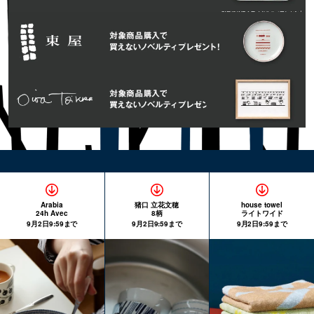
Arabia
猪口 立花文穂
house towel
24h Avec
8柄
ライトワイド
9月2日9:59まで
9月2日9:59まで
9月2日9:59まで