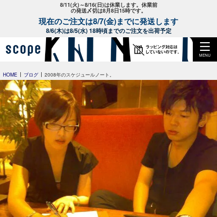
8/11(火)～8/16(日)は休業します。休業前
の発送〆切は8月8日15時です。
現在のご注文は8/7(金)までに発送します
8/6(木)は8/5(水) 18時頃までのご注文を出荷予定
MENU
HOME
ブログ
2008年のスケジュールノート。