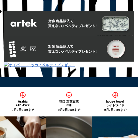
Arabia
猪口 立花文穂
house towel
24h Avec
8柄
ライトワイド
9月2日9:59まで
9月2日9:59まで
9月2日9:59まで