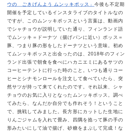
ウの ごきげんよう ムンッキポッス」
今後も不定期
開催を予定しているインスタライブのタイトルなの
ですが、このムンッキポッスという言葉は、動画内
でシャチョウが説明していた通り、フィンランド語
でムンッキ＝ドーナツ（揚げパンに近い）ポッス＝
豚、つまり豚の形をしたドーナツという意味。初め
てムンッキポッスと出会ったのは、2018年のフィン
ランド出張で朝食を食べにハカニエミにあるサツの
コーヒーテントに行った時のこと。いつも通りコー
ヒーとシナモンロールを注文して食べていたら、突
然サツが持って来てくれたのです。それ以来、シャ
チョウのお気に入りとなったムンッキポッス。調べ
てみたら、なんだか自分でも作れそう！ということ
で、挑戦してみました。長方形にカットした生地に
りんごジャムを入れて畳み、四隅を捻って豚の手の
形みたいにして油で揚げ、砂糖をまぶして完成！な