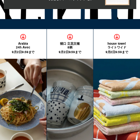
Arabia
猪口 立花文穂
house towel
24h Avec
8柄
ライトワイド
9月2日9:59まで
9月2日9:59まで
9月2日9:59まで