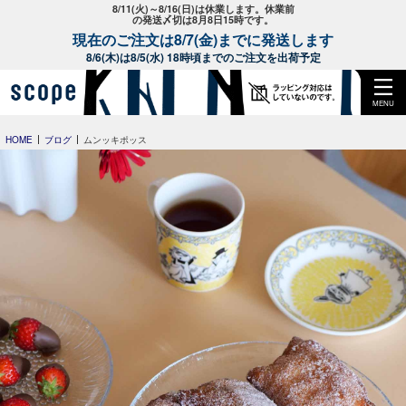
8/11(火)～8/16(日)は休業します。休業前
の発送〆切は8月8日15時です。
現在のご注文は8/7(金)までに発送します
8/6(木)は8/5(水) 18時頃までのご注文を出荷予定
MENU
HOME
ブログ
ムンッキポッス