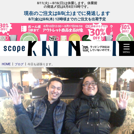
8/11(火)～8/16(日)は休業します。休業前
の発送〆切は8月8日15時です。
現在のご注文は8/8(土)までに発送します
8/7(金)は8/6(木) 12時頃までのご注文を出荷予定
MENU
HOME
ブログ
今日も頑張ります。