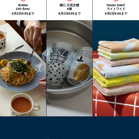
Arabia
猪口 立花文穂
house towel
24h Avec
8柄
ライトワイド
9月2日9:59まで
9月2日9:59まで
9月2日9:59まで