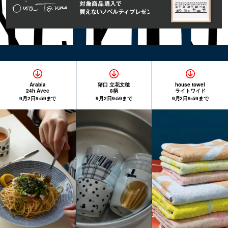
Arabia
猪口 立花文穂
house towel
24h Avec
8柄
ライトワイド
9月2日9:59まで
9月2日9:59まで
9月2日9:59まで