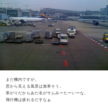
まだ機内ですが。
窓から見える風景は激寒そう。
寒がりだからあだ名がサムみーたーいーな。
飛行機は疲れるだすなぁ