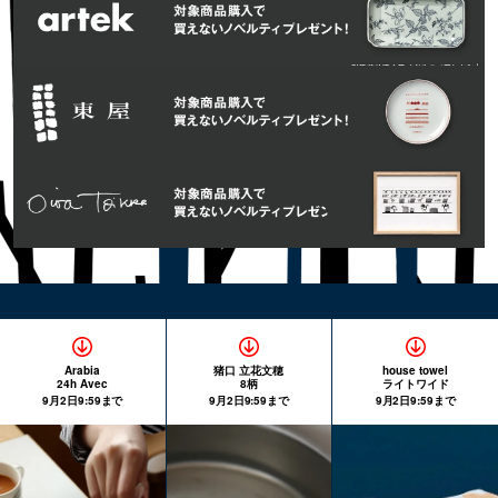
Arabia
猪口 立花文穂
house towel
24h Avec
8柄
ライトワイド
9月2日9:59まで
9月2日9:59まで
9月2日9:59まで