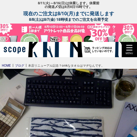
8/11(火)～8/16(日)は休業します。休業前
の発送〆切は8月8日15時です。
現在のご注文は8/10(月)までに発送します
8/8(土)は8/7(金) 18時頃までのご注文を出荷予定
MENU
HOME
ブログ
本店リニューアル記念？omkなタオルはマヂなんです。