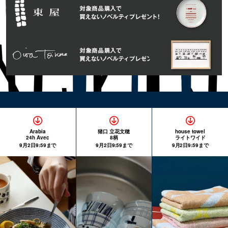
Arabia
猪口 立花文穂
house towel
24h Avec
8柄
ライトワイド
9月2日9:59まで
9月2日9:59まで
9月2日9:59まで