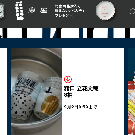
猪口 立花文穂
8柄
9月2日9:59まで