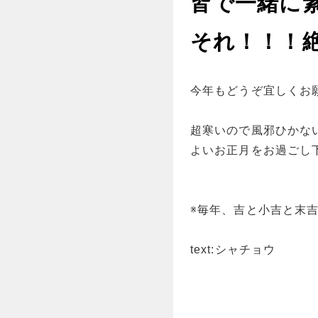
皆で一緒に
それ！！！
今年もどうぞ宜しくお
超寒いので風邪ひかな
よいお正月をお過ごし
※毎年、吉と小吉と末
text:シャチョウ