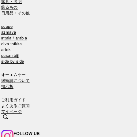
家具・照明
飾るもの
日用品・その他
scope
azmaya
iittala / arabia
oiva toikka
artek
susan bijl
side by side
オーエムケー
緩衝誌について
掲示板
ご利用ガイド
よくあるご質問
マイページ
FOLLOW US