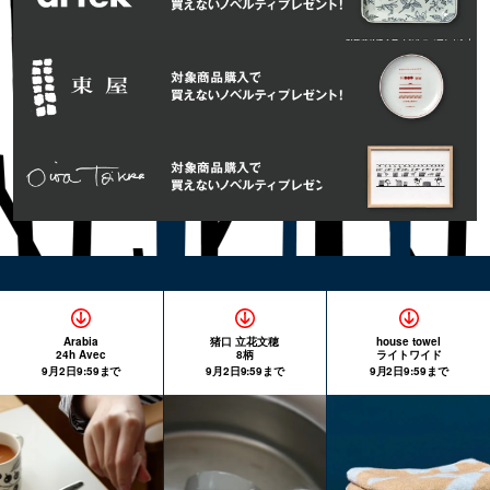
Arabia
猪口 立花文穂
house towel
24h Avec
8柄
ライトワイド
9月2日9:59まで
9月2日9:59まで
9月2日9:59まで