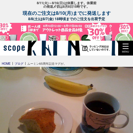
8/11(火)～8/16(日)は休業します。休業前
の発送〆切は8月8日15時です。
現在のご注文は8/10(月)までに発送します
8/8(土)は8/7(金) 18時頃までのご注文を出荷予定
MENU
HOME
ブログ
ムーミン65周年記念マグが。