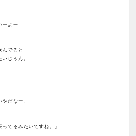
いーよー
飲んでると
たいじゃん。
いやだなー。
張ってるみたいですね。』