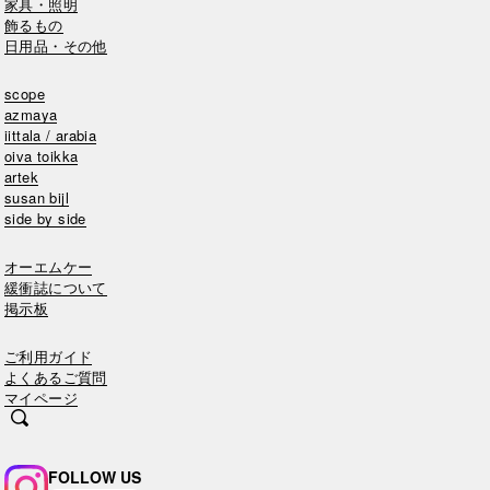
家具・照明
飾るもの
日用品・その他
scope
azmaya
iittala / arabia
oiva toikka
artek
susan bijl
side by side
オーエムケー
緩衝誌について
掲示板
ご利用ガイド
よくあるご質問
マイページ
FOLLOW US