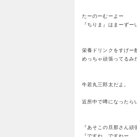
たーのーむーよー
『ちりま』はまーずー
栄養ドリンクをすげー
めっちゃ頑張ってるみ
牛若丸三郎太だよ。
近所中で噂になったら
『あそこの旦那さん頑
『ですね。ですねー。