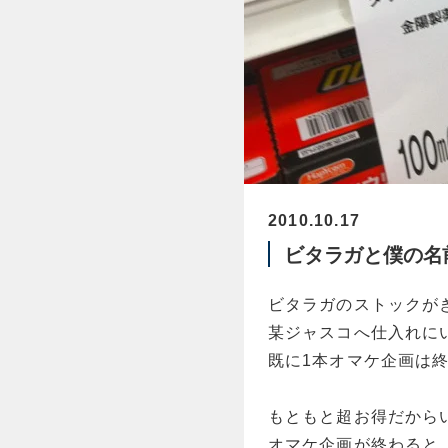
2010.10.17
ビタラガと僕の名
ビタラガのストックが
某ジャスコへ仕入れに
既に1本オマケ企画は
もともと超お得だから
オマケ企画が終わると