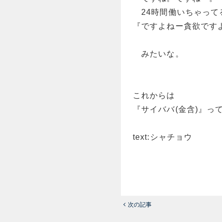
24時間働いちゃって
『ですよねー貪欲です
みたいな。
これからは
『サイババ(金含)』っ
text:シャチョウ
次の記事