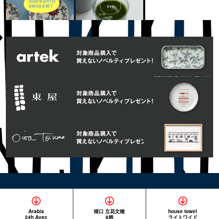
Arabia
猪口 立花文穂
house towel
24h Avec
8柄
ライトワイド