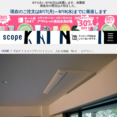
8/11(火)～8/16(日)は休業します。休業前
発送分の受注は〆切ました。
現在のご注文は8/17(月)～8/19(水)までに発送します
MENU
HOME
ブログ
スコープアパートメント 入れる物編 No.2 - エアコン –