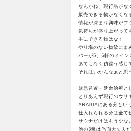
なんかね、現行品がな
販売できる物がなくな
情報が深まり興味がフ
気持ちが盛り上がって
手にできる物はなく
やり場のない物欲にま
バーが5、6軒のメイン
あてもなく彷徨う感じ
それはいかんなぁと思
緊急処置・延命治療と
とりあえず現行のウサ
ARABIAにある分とい
仕入れられる分は全て
サウナだけはもう少な
他の3種は当面大丈夫