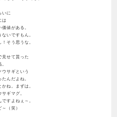
らいに
には
い価値がある。
うないですもん。
し！そう思うな。
で見せて貰った
品。
ケウサギという
ったんだよね。
とかね。まずは。
ウサギマグ。
んですよねぇ～。
ど～（笑）