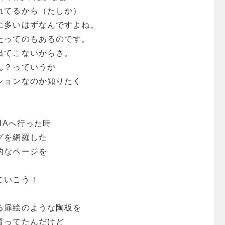
れてるから（たしか）
に多いはずなんですよね。
たってのもあるのです。
出てこないからさ。
ん？っていうか
ションなのか知りたく
IAへ行った時
グを網羅した
的なページを
ていこう！
る扉絵のような陶板を
貰ってたんだけど