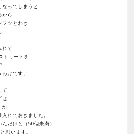
くなってしまうと
るから
ツフツとわき
も
みれて
ストリートを
で
うわけです。
して
ギは
うか
仕入れておきました。
いんだけど（50個未満）
だと思います。