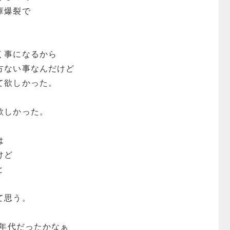
庫爆裂で
く事になるから
方ない事なんだけど
て欲しかった。
欲しかった。
は
けど
と
。
て思う。
0年代だったかなぁ