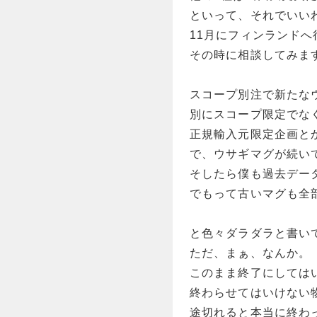
といって、それでいい
11月にフィンランドへ
その時に相談してみま
スコープ別注で新たな
別にスコープ限定でな
正規輸入元限定企画と
で、ウサギマグが続い
そしたら僕も過去デー
でもって古いマグも全
と色々ダラダラと書い
ただ、まぁ、なんか。
このまま終了にしては
終わらせてはいけない
途切れると本当に終わ