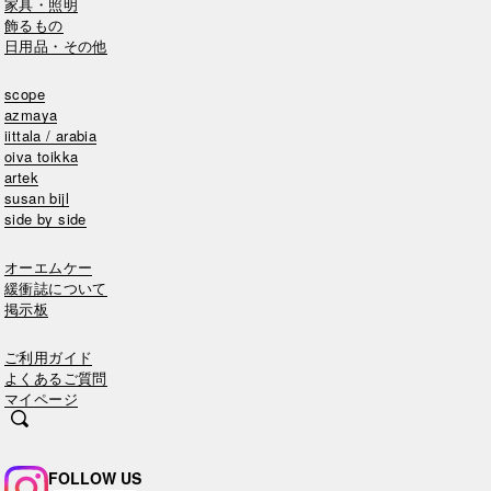
家具・照明
飾るもの
日用品・その他
scope
azmaya
iittala / arabia
oiva toikka
artek
susan bijl
side by side
オーエムケー
緩衝誌について
掲示板
ご利用ガイド
よくあるご質問
マイページ
FOLLOW US