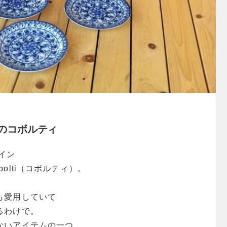
のコボルティ
イン
olti（コボルティ）。
も愛用していて
るわけで。
ないアイテムの一つ。