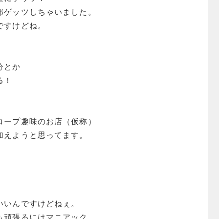
部ゲッツしちゃいました。
ですけどね。
。
分とか
る！
コープ趣味のお店（仮称）
加えようと思ってます。
いいんですけどねぇ。
も頑張るにはマニアック