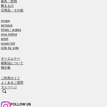
家具・照明
飾るもの
日用品・その他
scope
azmaya
iittala / arabia
oiva toikka
artek
susan bijl
side by side
オーエムケー
緩衝誌について
掲示板
ご利用ガイド
よくあるご質問
マイページ
FOLLOW US