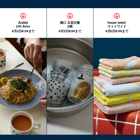
Arabia
猪口 立花文穂
house towel
24h Avec
8柄
ライトワイド
9月2日9:59まで
9月2日9:59まで
9月2日9:59まで