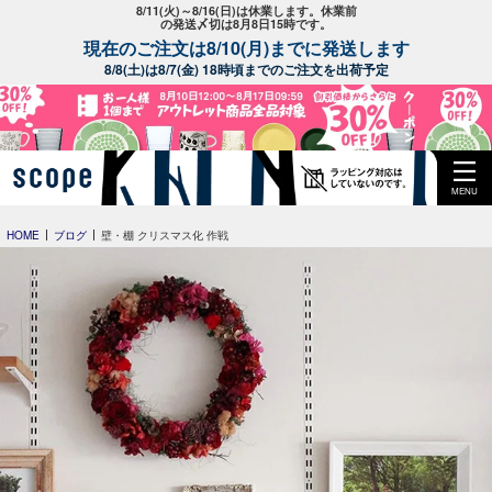
8/11(火)～8/16(日)は休業します。休業前
の発送〆切は8月8日15時です。
現在のご注文は8/10(月)までに発送します
8/8(土)は8/7(金) 18時頃までのご注文を出荷予定
MENU
HOME
ブログ
壁・棚 クリスマス化 作戦