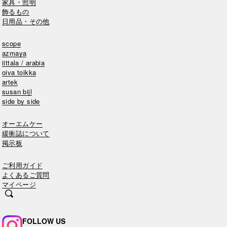
家具・照明
飾るもの
日用品・その他
scope
azmaya
iittala / arabia
oiva toikka
artek
susan bijl
side by side
オーエムケー
緩衝誌について
掲示板
ご利用ガイド
よくあるご質問
マイページ
FOLLOW US