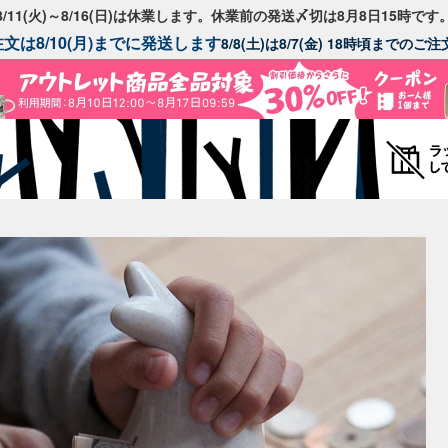
8/11(火)～8/16(日)は休業します。休業前の発送〆切は8月8日15時です
文は8/10(月)までに発送します
8/8(土)は8/7(金) 18時頃までの