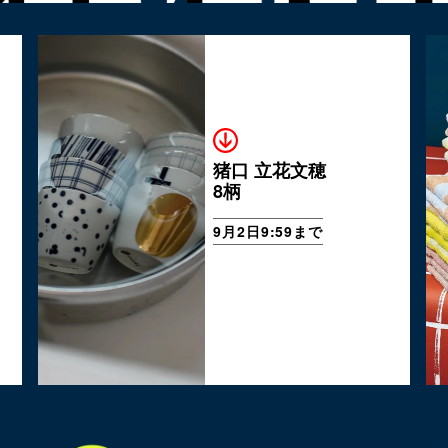
猪口 立花文穂
8柄
9月2日9:59まで