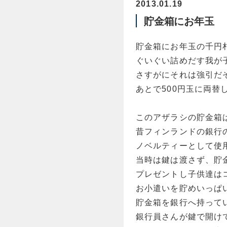
2013.01.19
貯金箱にお年玉
貯金箱にお年玉の千円
ぐいぐい詰めだす我が
さすがにそれは強引だ
あとで500円玉に両替
このアザラシの貯金箱
昔フィンランドの銀行
ノベルティーとして使
当時は鍵は渡さず、貯
プレゼントし子供達は
お小遣いを貯めいっぱ
貯金箱を銀行へ持って
銀行員さんが鍵で開け