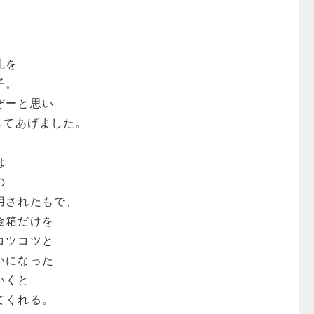
札を
子。
ぞーと思い
してあげました。
は
の
用されたもで、
金箱だけを
コツコツと
いになった
いくと
てくれる。