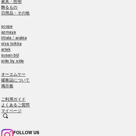
家具・照明
飾るもの
日用品・その他
scope
azmaya
iittala / arabia
oiva toikka
artek
susan bijl
side by side
オーエムケー
緩衝誌について
掲示板
ご利用ガイド
よくあるご質問
マイページ
FOLLOW US