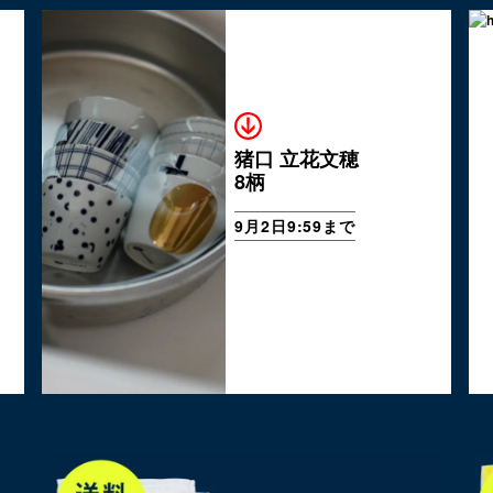
猪口 立花文穂
8柄
9月2日9:59まで