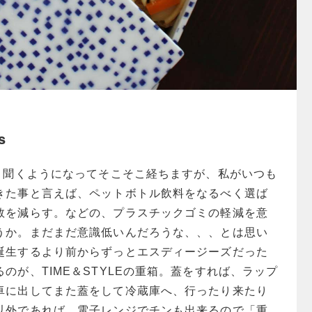
s
良く聞くようになってそこそこ経ちますが、私がいつも
きた事と言えば、ペットボトル飲料をなるべく選ば
数を減らす。などの、プラスチックゴミの軽減を意
うか。
まだまだ意識低いんだろうな、、、とは思い
誕生するより前からずっとエスディージーズだった
のが、TIME＆STYLEの重箱。蓋をすれば、ラップ
卓に出してまた蓋をして冷蔵庫へ、行ったり来たり
以外であれば、電子レンジでチンも出来るので「重