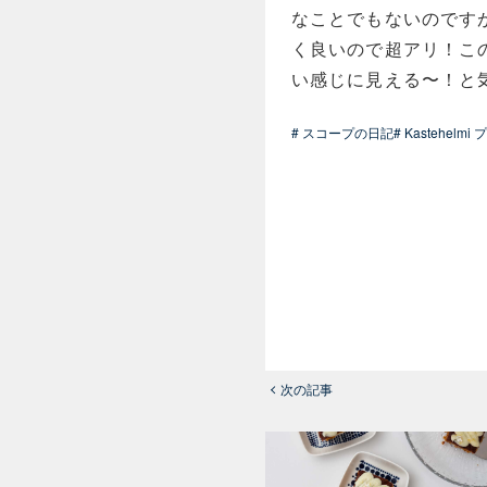
なことでもないのです
く良いので超アリ！こ
い感じに見える〜！と
# スコープの日記
# Kastehelm
次の記事