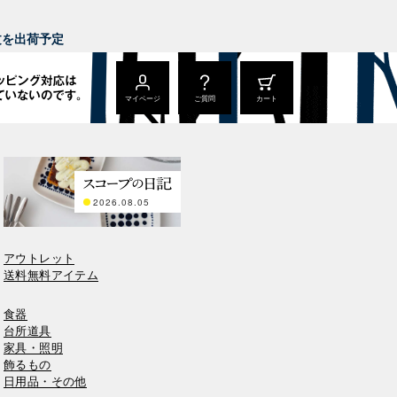
。
注文を出荷予定
マイページ
ご質問
カート
2026.08.05
アウトレット
送料無料アイテム
食器
台所道具
家具・照明
飾るもの
日用品・その他