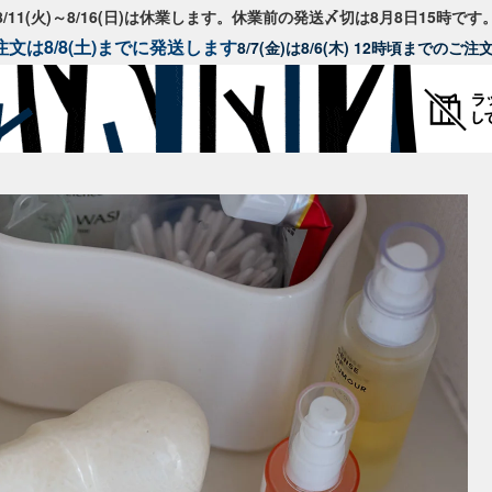
8/11(火)～8/16(日)は休業します。休業前の発送〆切は8月8日15時です
文は8/8(土)までに発送します
8/7(金)は8/6(木) 12時頃までのご