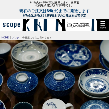
8/11(火)～8/16(日)は休業します。休業前
の発送〆切は8月8日15時です。
現在のご注文は8/8(土)までに発送します
8/7(金)は8/6(木) 12時頃までのご注文を出荷予定
MENU
HOME
ブログ
骨董屋にならぶ日がくる？