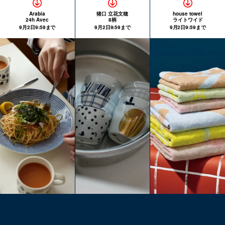
Arabia
猪口 立花文穂
house towel
24h Avec
8柄
ライトワイド
9月2日9:59まで
9月2日9:59まで
9月2日9:59まで