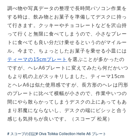
調べ物や写真データの整理で長時間パソコン作業を
する時は、飲み物とお菓子を準備してデスクに持っ
て行きます。クッキーやチョコレートなどを沢山持
って行くと無限に食べてしまうので、小さなプレー
トに食べても良い分だけ乗せるというのがマイルー
ル。今まで、ちょっとしたお菓子を乗せる小皿には
ティーマの15cmプレート
を選ぶことが多かったの
ですが、ヘレA6プレートに変えてみたら何だかいつ
もより机の上がスッキリしました。ティーマ15cm
とヘレA6は似た使用感ですが、長方形のヘレは円形
のプレートに比べて横幅が小さので、作業中いつの
間にやら散らかってしまうデスクの上にあってもあ
まり邪魔にならないし、デスクの端にビシッと合う
感じも気持ちが良いです。（スコープ 松尾）
# スコープの日記
# Oiva Toikka Collection Helle A6 プレート