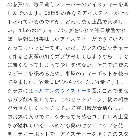
のを買い、毎日違うフレーバーのアイスティーを楽
しんでいます。15種類の異なるアイスティーがセッ
トされているのですが、どれも凄く上品で美味し
い。１Lの水にティーバッグをいれて半日放置すれ
ば 翌朝には美味しいアイスティーができている！
とってもハッピーです。ただ、ガラスのピッチャー
で作ると麦茶の如くガブ飲みしてしまうから、すぐ
に無くなってしまって少し勿体ない。そこで消費の
スピードを緩めるため、東屋のティーポットを使っ
てみました。容量１Lだからバッチリ容量ですし、
グラスには
ベルマンのウイスキー
を選ぶことで更な
るガブ飲み防止です。このセットアップ、物の相性
が素晴らしくマッチしていて雰囲気が素晴らしい！
超お気に入りです。ケチってる感ゼロ、むしろ上品
さが溢れている！ス的なる夏のセットアップを発
見！ティーポットで アイスティーを頂くこのスタ