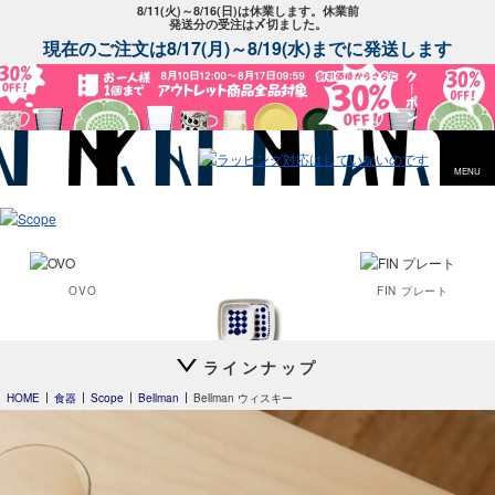
8/11(火)～8/16(日)は休業します。休業前
発送分の受注は〆切ました。
現在のご注文は8/17(月)～8/19(水)までに発送します
MENU
OVO
FIN プレート
スコープ特注
ラインナップ
FIN プレート
Heini 2026
HOME
食器
Scope
Bellman
Bellman ウィスキー
Clouds
24h Avec
ディーププレート24cm
24h Avec