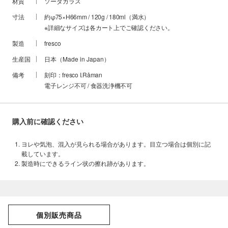
材質
ソーダガラス
寸法
約φ75×H66mm / 120g / 180ml（満水）
※詳細なサイズは各カート上でご確認ください。
製造
fresco
生産国
日本（Made in Japan）
備考
刻印：fresco I.Råman
電子レンジ不可 / 食器洗浄機不可
購入前に確認ください
ヨレや気泡、混入が見られる場合があります。目立つ場合は個別に記
載しています。
製造時にできるライン状の擦れ跡があります。
個別販売商品