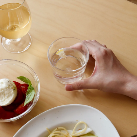
house towel
house towel
Bellman
プレート20cm
ライト
ライトワイド
ウィスキー
24h Avec
Teema
Bellman
プレート26cm
プレート 12cm
タンブラー
Moomin オペラ
Teema
プレート 15cm