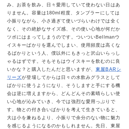
み、お茶を飲み、日々愛用していて使わない日はあ
りません。容量は180ml程度、タンブラーにしては
小振りながら、小さ過ぎて使いづらいわけでは全く
なく、その絶妙なサイズ感、その使い心地が何だか
ツボにはまってしまうのです。ついついBellmanウ
イスキーばかりを選んでしまい、使用頻度は高くな
るばかりという人、僕以外にもきっと沢山いらっし
ゃるはずです。そもそもはウイスキーを飲むのに良
いかな？と購入したんだと思いますが、
東屋BARシ
リーズ
が登場してからは日々の水飲みグラスとして
ばかりに使うようになり、そうしますと手にする機
会は逆に増えますから、どんどんその素晴らしい使
い心地が沁みていき、今では強烈な愛用っぷりで
す。物との付き合いばかりを考えて生きていると、
大は小を兼ねるより、小振りで余分のない物に魅力
を感じるようになるのかもしれません。先日、東屋