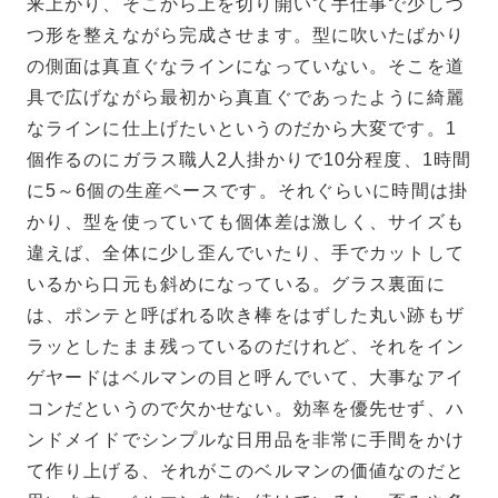
来上がり、そこから上を切り開いて手仕事で少しづ
つ形を整えながら完成させます。型に吹いたばかり
の側面は真直ぐなラインになっていない。そこを道
具で広げながら最初から真直ぐであったように綺麗
なラインに仕上げたいというのだから大変です。1
個作るのにガラス職人2人掛かりで10分程度、1時間
に5～6個の生産ペースです。それぐらいに時間は掛
かり、型を使っていても個体差は激しく、サイズも
違えば、全体に少し歪んでいたり、手でカットして
いるから口元も斜めになっている。グラス裏面に
は、ポンテと呼ばれる吹き棒をはずした丸い跡もザ
ラッとしたまま残っているのだけれど、それをイン
ゲヤードはベルマンの目と呼んでいて、大事なアイ
コンだというので欠かせない。効率を優先せず、ハ
ンドメイドでシンプルな日用品を非常に手間をかけ
て作り上げる、それがこのベルマンの価値なのだと