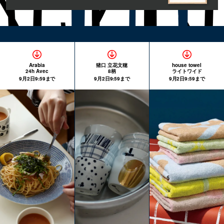
Arabia
猪口 立花文穂
house towel
24h Avec
8柄
ライトワイド
9月2日9:59まで
9月2日9:59まで
9月2日9:59まで