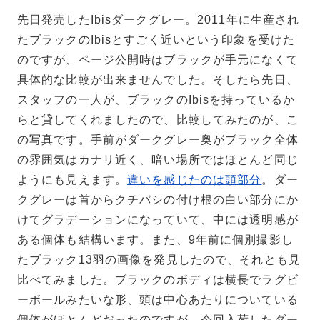
先日発売したIbisダークグレー。2011年に生産され
たブラックのIbisとすごく近いという印象を受けた
のですが、ページ公開時はブラックが手元になくて
具体的な比較が出来ませんでした。そしたら先日、
スタッフの一人が、ブラックのIbisを持っているか
らと貸してくれましたので、比較してみたのが、こ
の写真です。手前がダークグレー奥がブラック全体
の雰囲気はカナリ近く、暗い場所ではほとんど同じ
ようにも見えます。
違いを感じたのは頭部分
。ダー
クグレーは首からクチバシの付け根の白い部分にか
けてグラデーションになっていて、中には透明感が
ある個体も結構います。また、9年前に個別撮影し
たブラック13羽の画像を発見したので、それとも見
比べてみました。ブラックのボディは横長でラグビ
ーボールみたいな形、頭は中心あたりについている
個体がほとんどだったのですが、今回入荷したダー