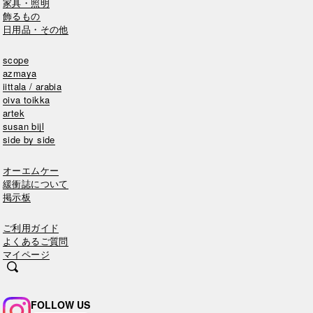
家具・照明
飾るもの
日用品・その他
scope
azmaya
iittala / arabia
oiva toikka
artek
susan bijl
side by side
オーエムケー
緩衝誌について
掲示板
ご利用ガイド
よくあるご質問
マイページ
FOLLOW US