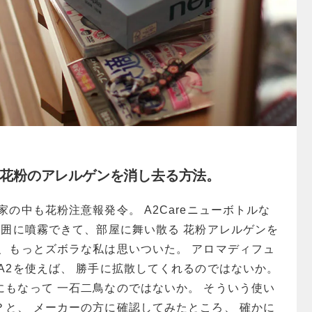
、花粉のアレルゲンを消し去る方法。
家の中も花粉注意報発令。 A2Careニューボトルな
範囲に噴霧できて、部屋に舞い散る 花粉アレルゲンを
も、もっとズボラな私は思いついた。
アロマディフュ
A2を使えば、 勝手に拡散してくれるのではないか。
にもなって 一石二鳥なのではないか。 そういう使い
？と、 メーカーの方に確認してみたところ、 確かに