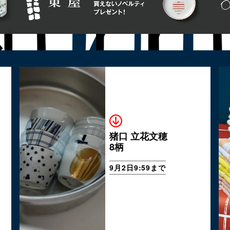
猪口 立花文穂
8柄
9月2日9:59まで