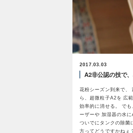
2017.03.03
A2非公認の技で
花粉シーズン到来で、 
ら、超微粒子A2を 広
効率的に消せる。 で
ーザーや 加湿器の水に
ついでにタンクの除菌
方ってどうですかねぇ