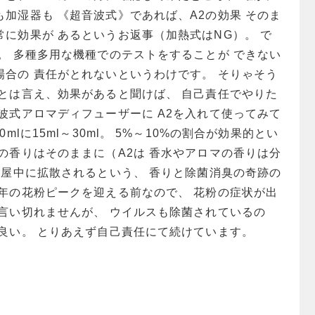
加湿器も 《超音波式》であれば、A2の効果 そのま
に効果が あるというお返事（加熱式はNG）。 で
。 多種多用な機種でのテストをすることが できない
場合の 責任がとれないというわけです。 そりゃそう
認とは言え、効果があると聞けば、 自己責任でやりた
波式アロマディフューザーに A2を入れて使ってみて
mlに15ml～30ml。 5%～10%の割合が効果的とい
の香りはそのままに（A2は 香水やアロマの香りは分
部屋中に拡散されるという、 香りと除菌消臭の奇跡の
今年の花粉ピークを迎える前なので、 花粉の症状が出
は言い切れませんが、 ウイルスも除菌されているの
も良い。 とりあえず自己責任にて続けています。