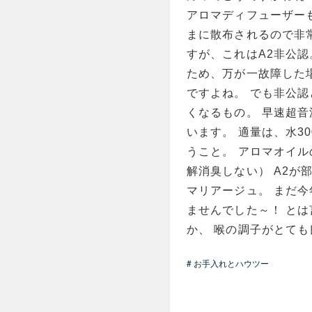
アロマディフューザーも
まに散布されるので非常
すが、これはA2非公認
ため、万が一故障した
ですよね。 でも非公
くなるもの。 早速超音
います。 適量は、水300
うこと。 アロマオイル
解消臭しない） A2が
マリアージュ。 まだ
ませんでした～！ と
か、 喉の調子がとて
# お手入れとハウツー