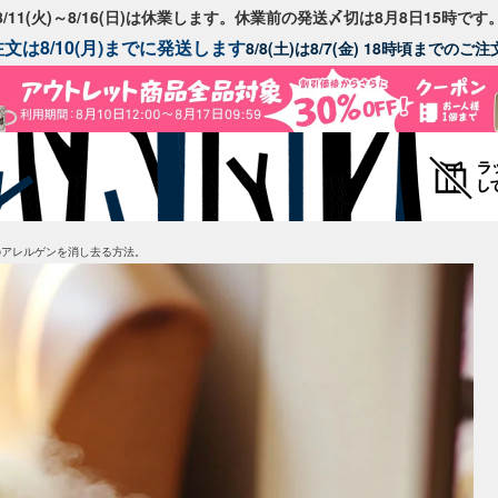
8/11(火)～8/16(日)は休業します。休業前の発送〆切は8月8日15時です
文は8/10(月)までに発送します
8/8(土)は8/7(金) 18時頃までの
のアレルゲンを消し去る方法。