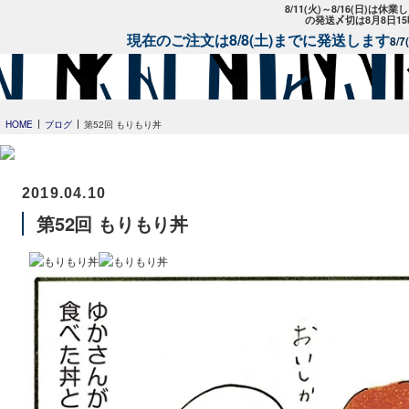
8/11(火)～8/16(日)は
の発送〆切は8月8日1
現在のご注文は8/8(土)までに発送します
8/
HOME
ブログ
第52回 もりもり丼
2019.04.10
第52回 もりもり丼