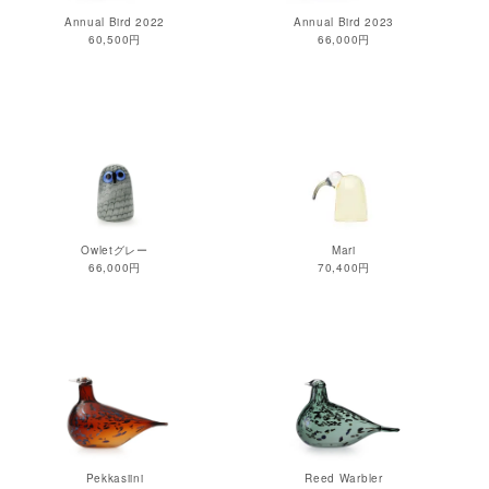
Annual Bird 2022
Annual Bird 2023
60,500円
66,000円
Owletグレー
Mari
66,000円
70,400円
Pekkasiini
Reed Warbler