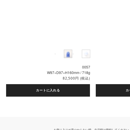
0057
W97×D97×H160mm / 718g
円
(税込)
82,500
カートに入れる
カ
お気に入りが見つからない時、欠品時は登録してください