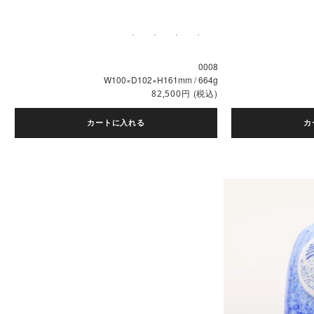
0008
W100×D102×H161mm / 664g
円
(税込)
82,500
カートに入れる
カ