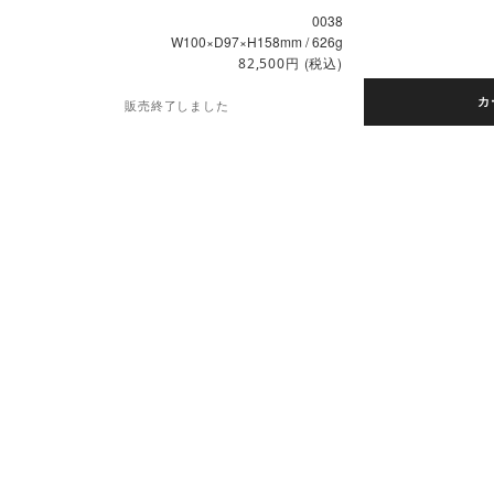
0038
W100×D97×H158mm / 626g
円
(税込)
82,500
カ
販売終了しました