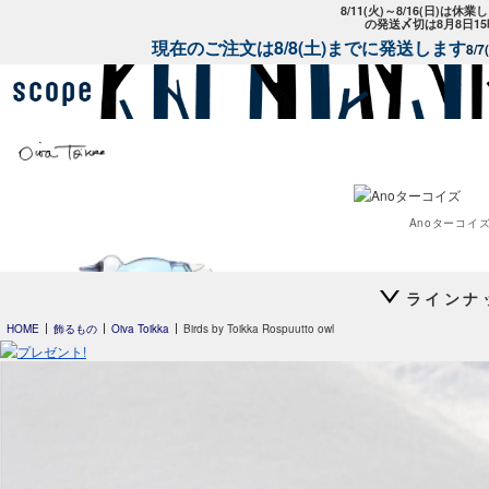
8/11(火)～8/16(日)は
の発送〆切は8月8日1
現在のご注文は8/8(土)までに発送します
8/
Anoターコイ
ラインナ
HOME
飾るもの
Oiva Toikka
Birds by Toikka Rospuutto owl
Leppainen スカイブルー