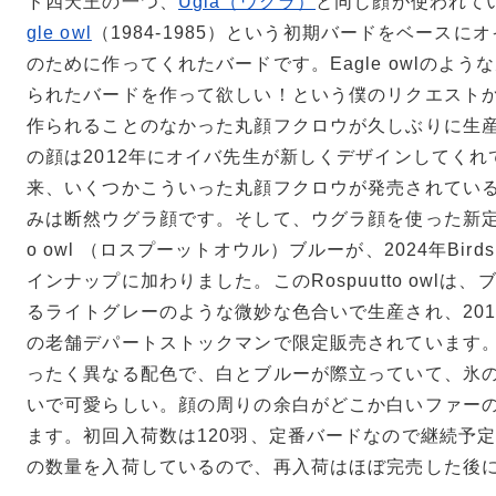
ド四天王の一つ、
Ugla（ウグラ）
と同じ顔が使われてい
gle owl
（1984-1985）という初期バードをベースに
のために作ってくれたバードです。Eagle owlのよ
られたバードを作って欲しい！という僕のリクエスト
作られることのなかった丸顔フクロウが久しぶりに生産さ
の顔は2012年にオイバ先生が新しくデザインしてくれ
来、いくつかこういった丸顔フクロウが発売されてい
みは断然ウグラ顔です。そして、ウグラ顔を使った新定番バー
o owl （ロスプーットオウル）ブルーが、2024年Birds b
インナップに加わりました。このRospuutto owlは
るライトグレーのような微妙な色合いで生産され、20
の老舗デパートストックマンで限定販売されています
ったく異なる配色で、白とブルーが際立っていて、氷の世
いで可愛らしい。顔の周りの余白がどこか白いファー
ます。初回入荷数は120羽、定番バードなので継続予
の数量を入荷しているので、再入荷はほぼ完売した後