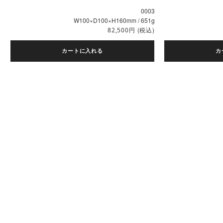
0003
W100×D100×H160mm / 651g
円
(税込)
82,500
カートに入れる
カ