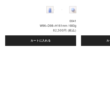
0041
W96×D98×H161mm / 683g
円
(税込)
82,500
カートに入れる
カ