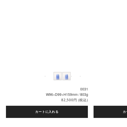
0031
W96×D99×H159mm / 803g
円
(税込)
82,500
カートに入れる
カ