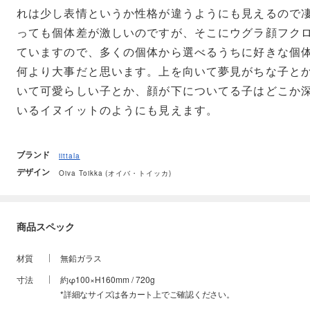
れは少し表情というか性格が違うようにも見えるので
っても個体差が激しいのですが、そこにウグラ顔フク
ていますので、多くの個体から選べるうちに好きな個
何より大事だと思います。上を向いて夢見がちな子と
いて可愛らしい子とか、顔が下についてる子はどこか
いるイヌイットのようにも見えます。
ブランド
iittala
デザイン
Oiva Toikka (オイバ・トイッカ)
商品スペック
材質
無鉛ガラス
寸法
約φ100×H160mm / 720g
*詳細なサイズは各カート上でご確認ください。