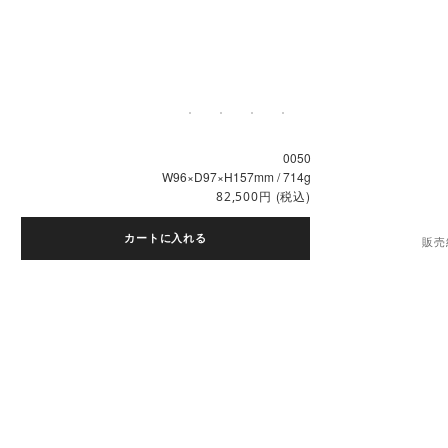
0050
W96×D97×H157mm / 714g
円
(税込)
82,500
カートに入れる
販売