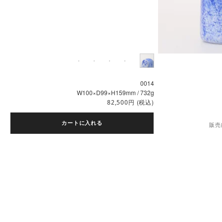
0014
W100×D99×H159mm / 732g
円
(税込)
82,500
カートに入れる
販売