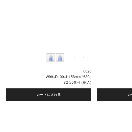
0020
W99×D100×H158mm / 680g
円
(税込)
82,500
カートに入れる
カ