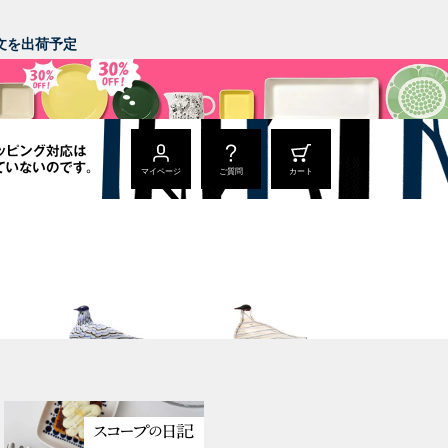
。
ご注文を出荷予定
マイページ
ご質問
カート
Annual Bird 2023
Annual Bird 2022
Blue Charadrius
Crake copper