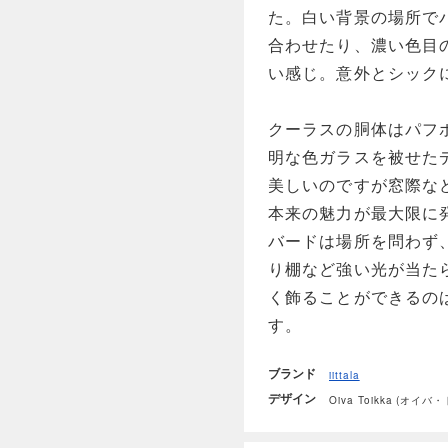
た。白い背景の場所で
合わせたり、濃い色目
い感じ。意外とシック
クーラスの胴体はパフ
明な色ガラスを被せた
美しいのですが窓際な
本来の魅力が最大限に
バードは場所を問わず
り棚など強い光が当た
く飾ることができるの
す。
ブランド
iittala
デザイン
Oiva Toikka (オイバ