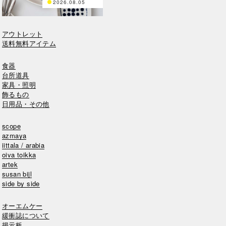
2026.08.05
アウトレット
送料無料アイテム
食器
台所道具
家具・照明
飾るもの
日用品・その他
scope
azmaya
iittala / arabia
oiva toikka
artek
susan bijl
side by side
オーエムケー
緩衝誌について
掲示板