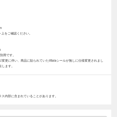
m
ト上をご確認ください。
A
識別用です。
変更に伴い、商品に貼られていたiittalaシールが無しに仕様変更されまし
在します。
ラス内部に含まれていることがあります。