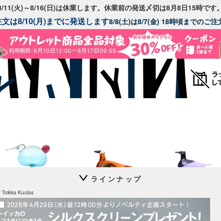
8/11(火)～8/16(日)は休業します。休業前の発送〆切は8月8日15時です
文は8/10(月)までに発送します
8/8(土)は8/7(金) 18時頃までの
ラインナップ
Festive Kiwi
Annual Bird 2026
Annual Bird 2025
y Toikka Kuulas
Lakla セビリアオレンジ
Oriol ライトライラック