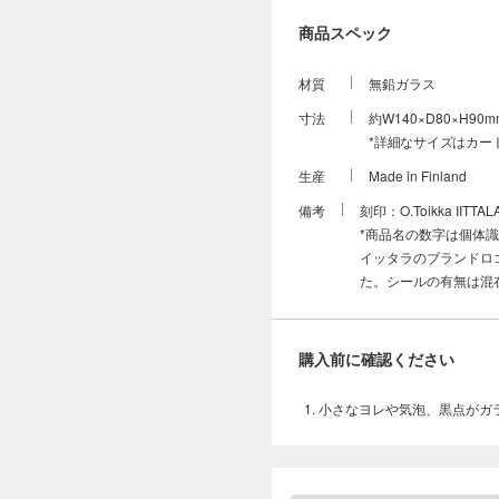
商品スペック
材質
無鉛ガラス
寸法
約W140×D80×H90m
*詳細なサイズはカー
生産
Made in Finland
備考
刻印：O.Toikka IITTAL
*商品名の数字は個体
イッタラのブランドロゴ
た。シールの有無は混
購入前に確認ください
小さなヨレや気泡、黒点がガ