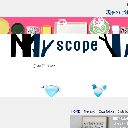
現在のご注
Leppainen スカイブルー
Anoターコイズ
HOME
飾るもの
Oiva Toikka
Birds b