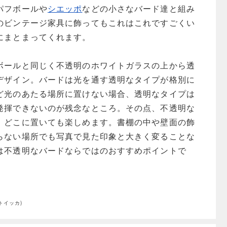
パフボールや
シエッポ
などの小さなバード達と組み
のビンテージ家具に飾ってもこれはこれですごくい
にまとまってくれます。
ボールと同じく不透明のホワイトガラスの上から透
デザイン。バードは光を通す透明なタイプが格別に
ど光のあたる場所に置けない場合、透明なタイプは
発揮できないのが残念なところ。その点、不透明な
、どこに置いても楽しめます。書棚の中や壁面の飾
らない場所でも写真で見た印象と大きく変ることな
は不透明なバードならではのおすすめポイントで
・トイッカ)