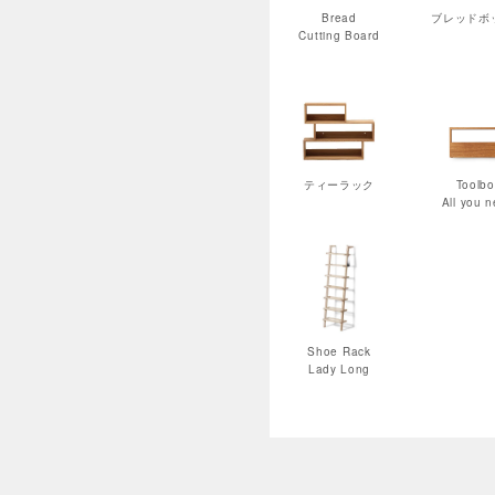
Bread
ブレッドボ
Cutting Board
ティーラック
Toolbo
All you 
Shoe Rack
Lady Long