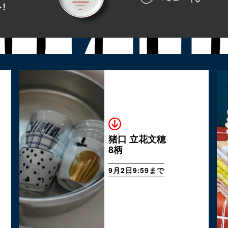
猪口 立花文穂
8柄
9月2日9:59まで