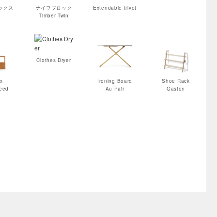
ックス
ナイフブロック
Extendable trivet
Timber Twin
Clothes Dryer
x
Ironing Board
Shoe Rack
need
Au Pair
Gaston