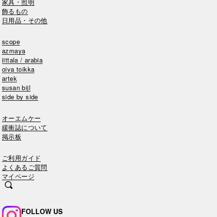
家具・照明
飾るもの
日用品・その他
scope
azmaya
iittala / arabia
oiva toikka
artek
susan bijl
side by side
オーエムケー
緩衝誌について
掲示板
ご利用ガイド
よくあるご質問
マイページ
FOLLOW US