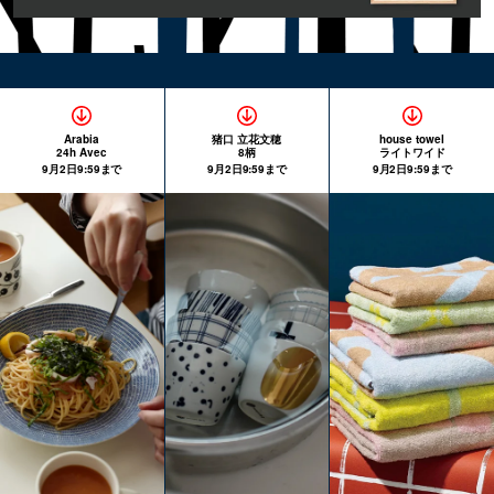
Arabia
猪口 立花文穂
house towel
24h Avec
8柄
ライトワイド
9月2日9:59まで
9月2日9:59まで
9月2日9:59まで