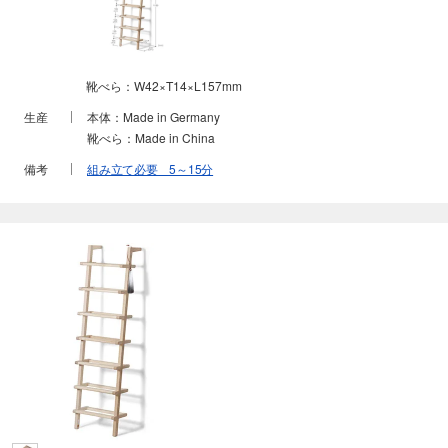
靴べら：W42×T14×L157mm
生産
本体：Made in Germany
靴べら：Made in China
備考
組み立て必要 5～15分