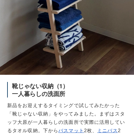
靴じゃない収納（1）
一人暮らしの洗面所
新品をお迎えするタイミングで試してみたかった
「靴じゃない収納」をやってみました。まずはスタ
ッフ大原が一人暮らしの洗面所で実際に活用してい
るタオル収納。下から
バスマット
2枚、
ミニバス
2