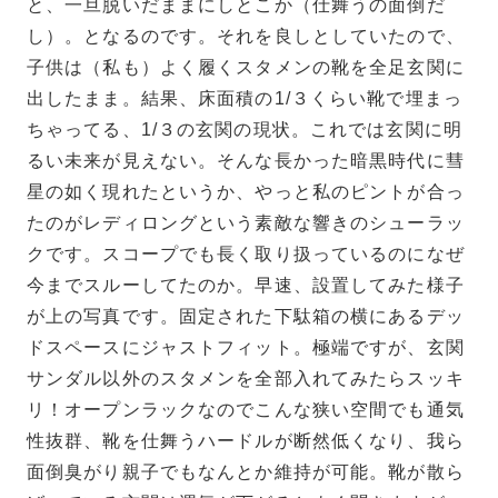
と、一旦脱いだままにしとこか（仕舞うの面倒だ
し）。となるのです。それを良しとしていたので、
子供は（私も）よく履くスタメンの靴を全足玄関に
出したまま。結果、床面積の1/３くらい靴で埋まっ
ちゃってる、1/３の玄関の現状。これでは玄関に明
るい未来が見えない。そんな長かった暗黒時代に彗
星の如く現れたというか、やっと私のピントが合っ
たのがレディロングという素敵な響きのシューラッ
クです。スコープでも長く取り扱っているのになぜ
今までスルーしてたのか。早速、設置してみた様子
が上の写真です。固定された下駄箱の横にあるデッ
ドスペースにジャストフィット。極端ですが、玄関
サンダル以外のスタメンを全部入れてみたらスッキ
リ！オープンラックなのでこんな狭い空間でも通気
性抜群、靴を仕舞うハードルが断然低くなり、我ら
面倒臭がり親子でもなんとか維持が可能。靴が散ら