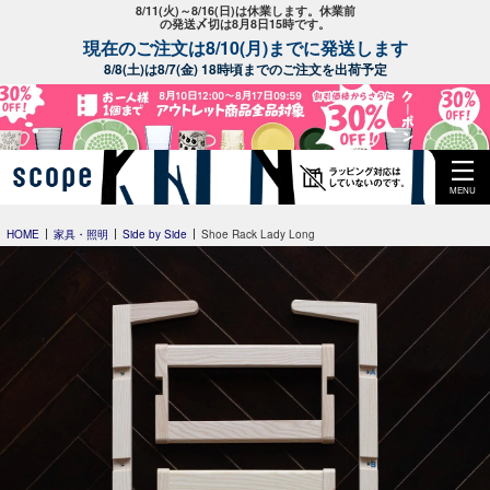
8/11(火)～8/16(日)は休業します。休業前
の発送〆切は8月8日15時です。
現在のご注文は8/10(月)までに発送します
8/8(土)は8/7(金) 18時頃までのご注文を出荷予定
MENU
HOME
家具・照明
Side by Side
Shoe Rack Lady Long