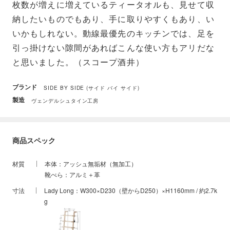
枚数が増えに増えているティータオルも、見せて収
納したいものでもあり、手に取りやすくもあり、い
いかもしれない。動線最優先のキッチンでは、足を
引っ掛けない隙間があればこんな使い方もアリだな
と思いました。（スコープ酒井）
ブランド
SIDE BY SIDE (サイド バイ サイド)
製造
ヴェンデルシュタイン工房
商品スペック
材質
本体：アッシュ無垢材（無加工）
靴べら：アルミ＋革
寸法
Lady Long：W300×D230（壁からD250）×H1160mm / 約2.7k
g