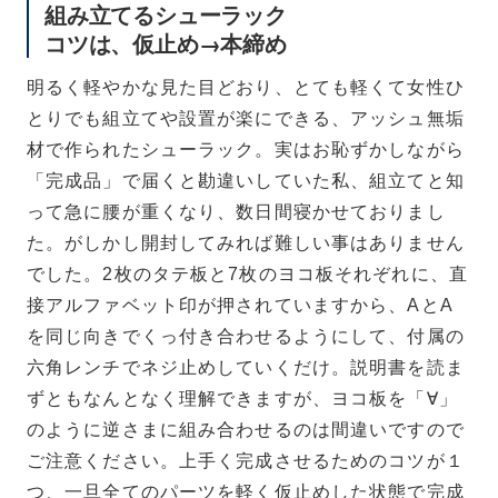
組み立てるシューラック
コツは、仮止め→本締め
明るく軽やかな見た目どおり、とても軽くて女性ひ
とりでも組立てや設置が楽にできる、アッシュ無垢
材で作られたシューラック。実はお恥ずかしながら
「完成品」で届くと勘違いしていた私、組立てと知
って急に腰が重くなり、数日間寝かせておりまし
た。がしかし開封してみれば難しい事はありません
でした。2枚のタテ板と7枚のヨコ板それぞれに、直
接アルファベット印が押されていますから、AとA
を同じ向きでくっ付き合わせるようにして、付属の
六角レンチでネジ止めしていくだけ。説明書を読ま
ずともなんとなく理解できますが、ヨコ板を「∀」
のように逆さまに組み合わせるのは間違いですので
ご注意ください。上手く完成させるためのコツが１
つ、一旦全てのパーツを軽く仮止めした状態で完成