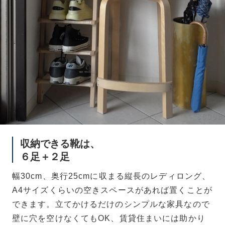
収納できる靴は、
６足＋２足
幅30cm、奥行25cmに収まる縦長のレディロング、
A4サイズくらいの空きスペースがあれば置くことが
できます。立てかけるだけのシンプルな家具なので
壁に穴を空けなくてもOK、賃貸住まいには助かり