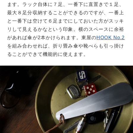
ます。ラック自体に７足、一番下に直置きで１足、
最大８足分収納することができるのですが、一番上
と一番下は空けて６足までにしておいた方がスッキ
リして見えるかなという印象。横のスペースに余裕
があれば傘が2本かけられます。東屋の
HOOK No.2
を組み合わせれば、折り畳み傘や靴べらも引っ掛け
ることができて機能的に使えます。