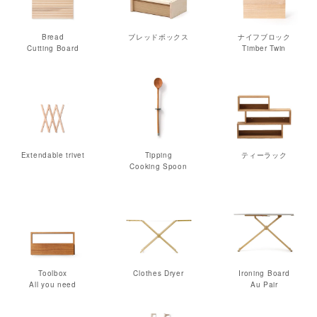
Bread
ブレッドボックス
ナイフブロック
Cutting Board
Timber Twin
Extendable trivet
Tipping
ティーラック
Cooking Spoon
Toolbox
Clothes Dryer
Ironing Board
All you need
Au Pair