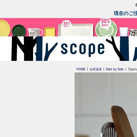
現在のご注
HOME
台所道具
Side by Side
Tippi