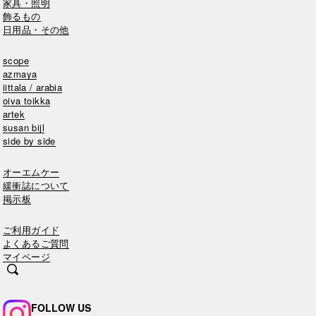
家具・照明
飾るもの
日用品・その他
scope
azmaya
iittala / arabia
oiva toikka
artek
susan bijl
side by side
オーエムケー
緩衝誌について
掲示板
ご利用ガイド
よくあるご質問
マイページ
FOLLOW US