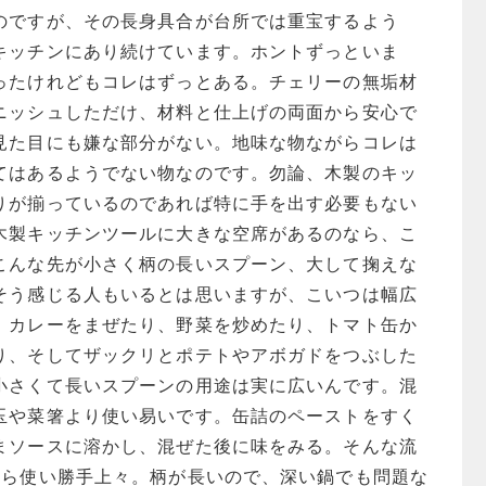
のですが、その長身具合が台所では重宝するよう
キッチンにあり続けています。ホントずっといま
ったけれどもコレはずっとある。チェリーの無垢材
ニッシュしただけ、材料と仕上げの両面から安心で
見た目にも嫌な部分がない。地味な物ながらコレは
てはあるようでない物なのです。勿論、木製のキッ
りが揃っているのであれば特に手を出す必要もない
木製キッチンツールに大きな空席があるのなら、こ
こんな先が小さく柄の長いスプーン、大して掬えな
そう感じる人もいるとは思いますが、こいつは幅広
。カレーをまぜたり、野菜を炒めたり、トマト缶か
り、そしてザックリとポテトやアボガドをつぶした
小さくて長いスプーンの用途は実に広いんです。混
玉や菜箸より使い易いです。缶詰のペーストをすく
まソースに溶かし、混ぜた後に味をみる。そんな流
から使い勝手上々。柄が長いので、深い鍋でも問題な