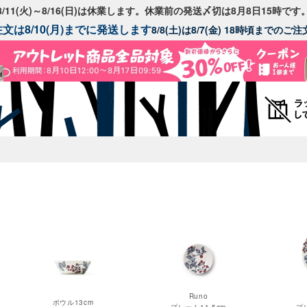
8/11(火)～8/16(日)は休業します。休業前の発送〆切は8月8日15時です
文は8/10(月)までに発送します
8/8(土)は8/7(金) 18時頃までの
Runo
ボウル13cm