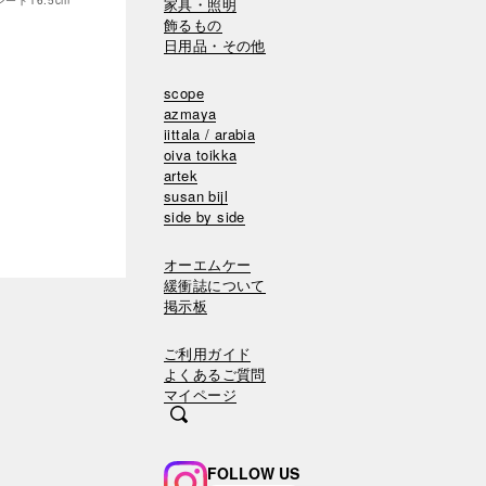
レート16.5cm
家具・照明
飾るもの
日用品・その他
scope
azmaya
iittala / arabia
oiva toikka
artek
susan bijl
side by side
オーエムケー
緩衝誌について
掲示板
ご利用ガイド
よくあるご質問
マイページ
FOLLOW US