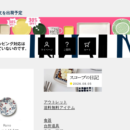
。
ご注文を出荷予定
マイページ
ご質問
カート
2026.08.05
アウトレット
送料無料アイテム
食器
台所道具
Runo