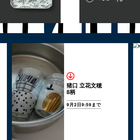
猪口 立花文穂
8柄
9月2日9:59まで