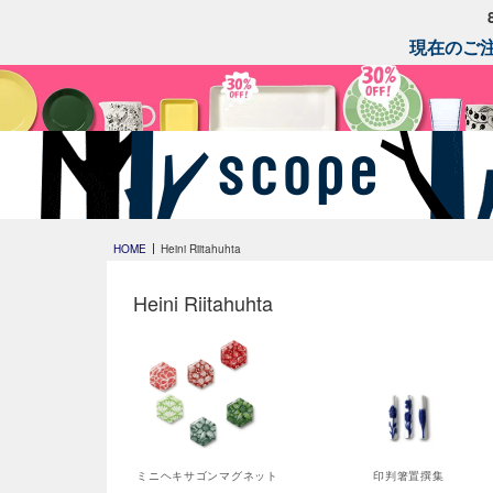
現在のご注
HOME
Heini Riitahuhta
Heini Riitahuhta
ミニヘキサゴンマグネット
印判箸置撰集