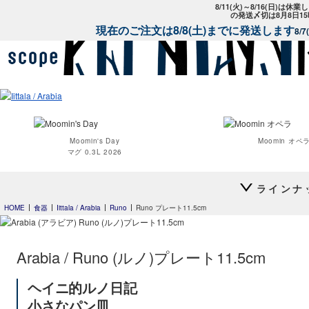
8/11(火)～8/16(日)は
の発送〆切は8月8日1
現在のご注文は8/8(土)までに発送します
8/
Moomin's Day
Moomin オペ
マグ 0.3L 2026
ラインナ
HOME
食器
Iittala / Arabia
Runo
Runo プレート11.5cm
Teema
Teema
プレート 12cm
プレート 15c
Arabia / Runo (ルノ)プレート11.5cm
ヘイニ的ルノ日記
Teema
スクエアプレート12×12cm
小さなパン皿