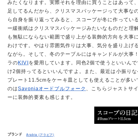
みたくなります。実際それを理由に買うことはあって
足してるんだから、クリスマスパッケージって大事な
ら自身を振り返ってみると、スコープが冬に作ってい
ー緩衝紙はクリスマスパッケージみたいなものだと理
も無駄にならない範囲で盛り上がる装飾的方向を大事
わけです。やはり雰囲気作りは大事、気分を盛り上げ
ながら。そして、冬のテーブルにはキャンドルが大事
ラの
KIVI
を愛用しています。同色2個で使うといいんで
け2個持ってるといいんですよ。また、最近は小振りな
プレート11.5cmをケーキ皿としても使えることが多
のは
Savoniaオードブルフォーク
、こちらジャストサ
ーに装飾的要素も感じます。
ブランド
Arabia (アラビア)