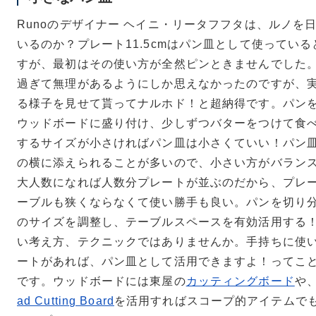
Runoのデザイナー ヘイニ・リータフフタは、ルノを
いるのか？プレート11.5cmはパン皿として使ってい
すが、最初はその使い方が全然ピンときませんでした
過ぎて無理があるようにしか思えなかったのですが、
る様子を見せて貰ってナルホド！と超納得です。パン
ウッドボードに盛り付け、少しずつバターをつけて食
するサイズが小さければパン皿は小さくていい！パン
の横に添えられることが多いので、小さい方がバラン
大人数になれば人数分プレートが並ぶのだから、プレ
ーブルも狭くならなくて使い勝手も良い。パンを切り
のサイズを調整し、テーブルスペースを有効活用する
い考え方、テクニックではありませんか。手持ちに使
ートがあれば、パン皿として活用できますよ！ってこ
です。ウッドボードには東屋の
カッティングボード
や、s
ad Cutting Board
を活用すればスコープ的アイテムで