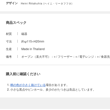
デザイン
Heini Riitahuhta (ヘイニ・リータフフタ)
商品スペック
材質
磁器
寸法
約φ115×H20mm
生産
Made in Thailand
備考
オーブン（直火不可）：○ / フリーザー：○ / 電子レンジ：○ / 食器
購入前に確認ください
柄の色が小さく抜けている
場合があります。
小さな黒点やピンホール、多少のがたつきは良品としています。