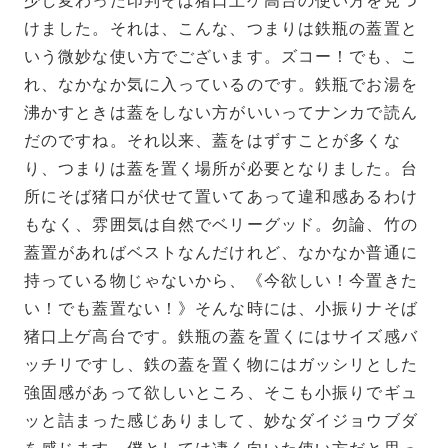
少し変わった印判そば猪口上ゲ高台の使い方を見つ
けました。それは、こんな、つまりは鉄瓶の蓋置と
いう微妙な使い方でございます。ズコー！でも、こ
れ、なかなか気に入っているのです。
鉄瓶でお湯を
沸かすときは蓋をしない方がいいってナンカで読ん
だのですね。それ以来、蓋をはずすことが多くな
り、つまりは蓋を置く場所が必要となりました。台
所にそば猪口が伏せて置いてあって違和感あるわけ
もなく、雰囲気は自然でベリーグッド。勿論、竹の
蓋置があればベストなんだけれど、なかなか普通に
持っている物じゃないから、《今欲しい！今置きた
い！でも蓋置ない！》そんな時には、小振りナそば
猪口上ゲ高台です。鉄瓶の蓋を置くにはサイズ感バ
ッチリですし、鉄の蓋を置く物にはガッシリとした
強固感があって欲しいところ、そこも小振りでギュ
ッと詰まった感じありまして、妙なダイジョウブダ