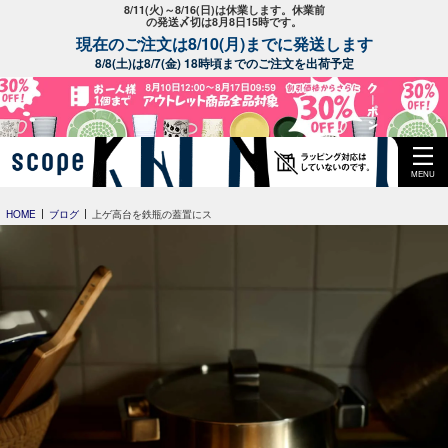
8/11(火)～8/16(日)は休業します。休業前
の発送〆切は8月8日15時です。
現在のご注文は8/10(月)までに発送します
8/8(土)は8/7(金) 18時頃までのご注文を出荷予定
MENU
HOME
ブログ
上ゲ高台を鉄瓶の蓋置にス