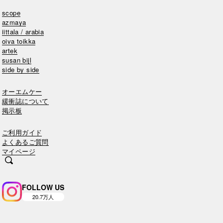
scope
azmaya
iittala / arabia
oiva toikka
artek
susan bijl
side by side
オーエムケー
緩衝誌について
掲示板
ご利用ガイド
よくあるご質問
マイページ
FOLLOW US