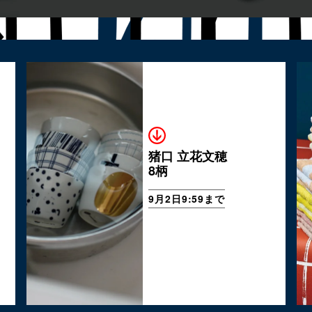
猪口 立花文穂
8柄
9月2日9:59まで