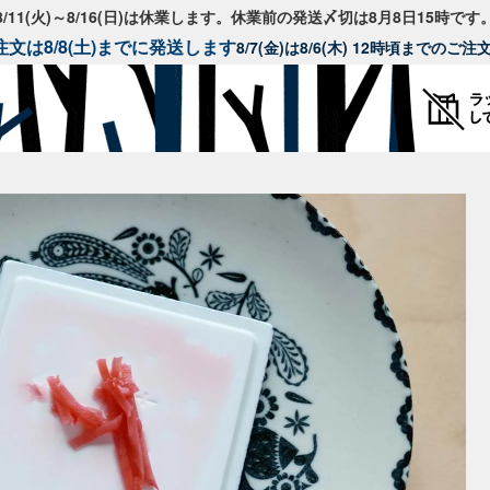
8/11(火)～8/16(日)は休業します。休業前の発送〆切は8月8日15時です
文は8/8(土)までに発送します
8/7(金)は8/6(木) 12時頃までのご