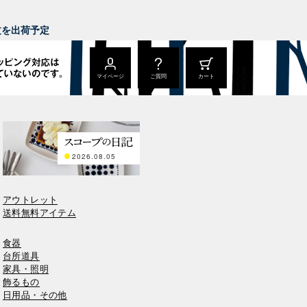
。
注文を出荷予定
マイページ
ご質問
カート
2026.08.05
アウトレット
送料無料アイテム
食器
台所道具
家具・照明
飾るもの
日用品・その他