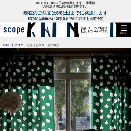
8/11(火)～8/16(日)は休業します。休業前
の発送〆切は8月8日15時です。
現在のご注文は8/8(土)までに発送します
8/7(金)は8/6(木) 12時頃までのご注文を出荷予定
MENU
HOME
ブログ
なるほど簡単、成戸戦法