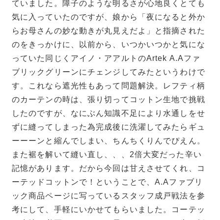
ていました。障子のような明るさが心地良くとても
気に入っていたのですが、娘から「夜になると外か
らお母さんの妙な動きが丸見えだよ」と指摘された
のをきっかけに、以前から、いつかいつかと気にな
っていた同じくアイノ・アアルトのArtek A.Aファ
ブリックグリーンにチェンジしてみたというわけで
す。これなら遮光性もあって問題解決。レフティ柄
のカーテンの時は、張り切ってコットン生地で挑戦
したのですが、なにぶん知識不足により水通しをせ
ずに縫ってしまった為完成後に洗濯してみたらギュ
ーーーンと縮んでしまい、ちんちくりんでぴえん。
また裾を解いて縫い直し、、、2倍大変だった辛い
記憶があります。だから今回は甘えさせてくれ、コ
ーテッドコットンで！ということで、A.Aファブリ
ック商品ページに写っているスタッフ成戸戦法を参
考にして、手軽にいかせてもらいました。コーテッ