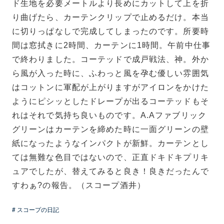
ド生地を必要メートルより長めにカットして上を折
り曲げたら、カーテンクリップで止めるだけ。本当
に切りっぱなしで完成してしまったのです。所要時
間は窓拭きに2時間、カーテンに1時間。午前中仕事
で終わりました。コーテッドで成戸戦法、神。外か
ら風が入った時に、ふわっと風を孕む優しい雰囲気
はコットンに軍配が上がりますがアイロンをかけた
ようにピシッとしたドレープが出るコーテッドもそ
れはそれで気持ち良いものです。A.Aファブリック
グリーンはカーテンを締めた時に一面グリーンの壁
紙になったようなインパクトが新鮮。カーテンとし
ては無難な色目ではないので、正直ドキドキプリキ
ュアでしたが、替えてみると良き！良きだったんで
すわぁ?の報告。（スコープ酒井）
# スコープの日記