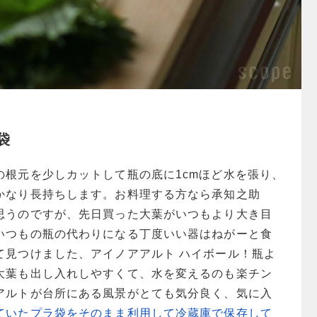
袋
の根元を少しカットして瓶の底に1cmほど水を張り、
かなり長持ちします。お料理する方なら承知之助
思うのですが、先日買った大葉がいつもより大き目
いつもの瓶の代わりになる丁度いい器はねがーと食
て見つけました、アイノアアルト ハイボール！瓶よ
大葉も出し入れしやすくて、水を変えるのも楽チン
アルトが台所にある風景がとても気分良く、気に入
ていたプラ袋をそのまま利用して冷蔵庫で保存して