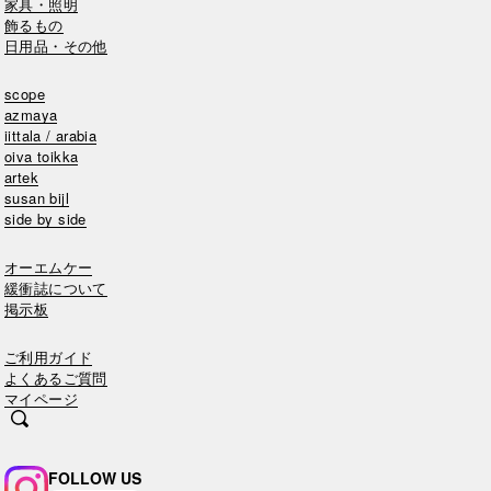
家具・照明
飾るもの
日用品・その他
scope
azmaya
iittala / arabia
oiva toikka
artek
susan bijl
side by side
オーエムケー
緩衝誌について
掲示板
ご利用ガイド
よくあるご質問
マイページ
FOLLOW US