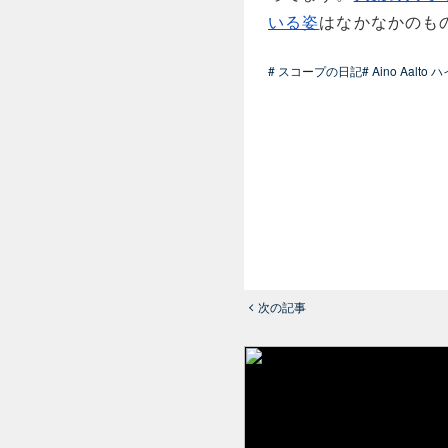
いる姿
はなかなかのも
# スコープの日記
# Aino Aalto
次の記事