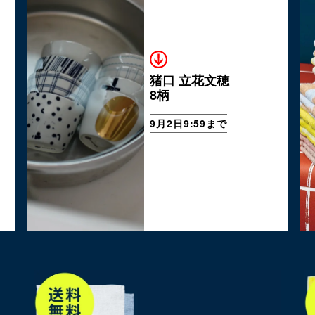
猪口 立花文穂
8柄
9月2日9:59まで