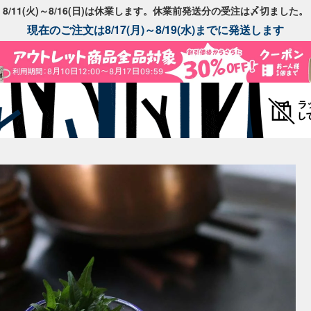
8/11(火)～8/16(日)は休業します。休業前発送分の受注は〆切ました。
現在のご注文は8/17(月)～8/19(水)までに発送します