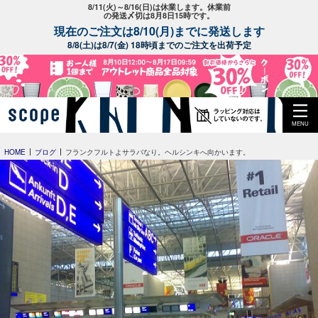
8/11(火)～8/16(日)は休業します。休業前
の発送〆切は8月8日15時です。
現在のご注文は8/10(月)までに発送します
8/8(土)は8/7(金) 18時頃までのご注文を出荷予定
MENU
HOME
ブログ
フランクフルトよサラバなり。ヘルシンキへ向かいます。