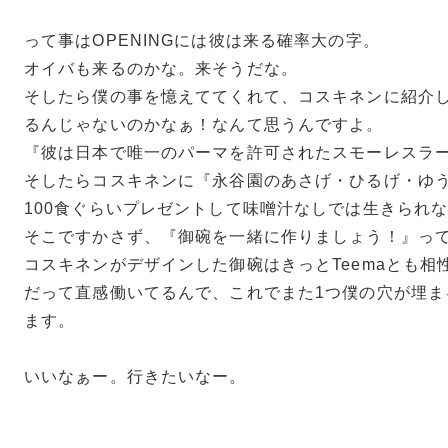
って事はOPENINGには彼は来る確率大の字。
オイバも来るのかな。来そうだな。
そしたら僕の事を憶えててくれて、コスキネンに紹介
るんじゃないのかなぁ！なんて思うんですよ。
『彼は日本で唯一のパーマを許可されたスモーレスラ
そしたらコスキネンに『永谷園のあさげ・ひるげ・ゆ
100食ぐらいプレゼントして味噌汁なしでは生きられ
そこですかさず、『御碗を一緒に作りましょう！』っ
コスキネンがデザインした御碗はきっとTeemaとも相
だって直感働いてるんで、これでまた1つ僕の穴が埋ま
ます。
いいなぁー。行きたいなー。