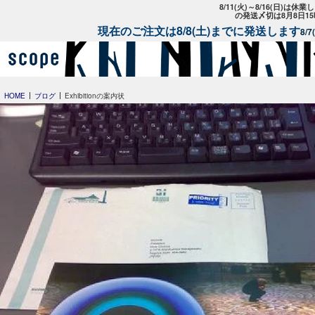
8/11(火)～8/16(日)は
の発送〆切は8月8日1
現在のご注文は8/8(土)までに発送します
8/
HOME
ブログ
Exhibitionの案内状