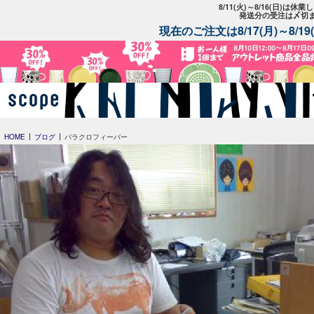
8/11(火)～8/16(日)は
発送分の受注は〆切
現在のご注文は8/17(月)～8/
HOME
ブログ
パラクロフィーバー