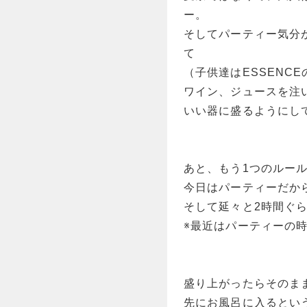
ー。
そしてパーティー気分
て
（子供達はESSENC
ワイン、ジュースを注
いい器に盛るようにし
あと、もう1つのルー
今日はパーティーだか
そして延々と2時間ぐ
※最近はパーティーの時
盛り上がったらそのま
先にお風呂に入るとい