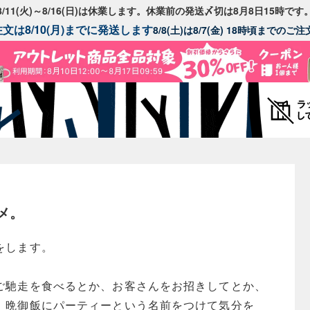
8/11(火)～8/16(日)は休業します。休業前の発送〆切は8月8日15時です
文は8/10(月)までに発送します
8/8(土)は8/7(金) 18時頃までの
メ。
をします。
ご馳走を食べるとか、お客さんをお招きしてとか、
、晩御飯にパーティーという名前をつけて気分を