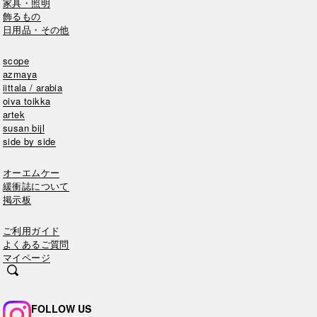
家具・照明
飾るもの
日用品・その他
scope
azmaya
iittala / arabia
oiva toikka
artek
susan bijl
side by side
オーエムケー
緩衝誌について
掲示板
ご利用ガイド
よくあるご質問
マイページ
FOLLOW US