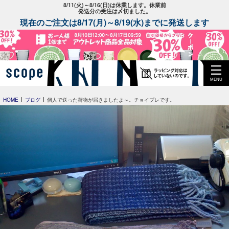
8/11(火)～8/16(日)は休業します。休業前
発送分の受注は〆切ました。
現在のご注文は8/17(月)～8/19(水)までに発送します
MENU
HOME
ブログ
個人で送った荷物が届きましたよ～。チョイプレです。