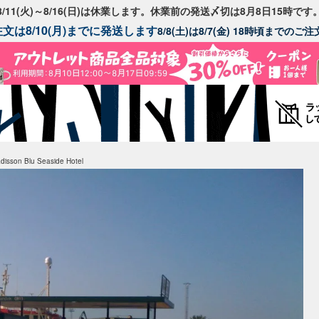
8/11(火)～8/16(日)は休業します。休業前の発送〆切は8月8日15時です
文は8/10(月)までに発送します
8/8(土)は8/7(金) 18時頃までの
n Blu Seaside Hotel