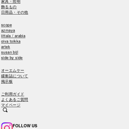
家具・照明
飾るもの
日用品・その他
scope
azmaya
iittala / arabia
oiva toikka
artek
susan bijl
side by side
オーエムケー
緩衝誌について
掲示板
ご利用ガイド
よくあるご質問
マイページ
FOLLOW US