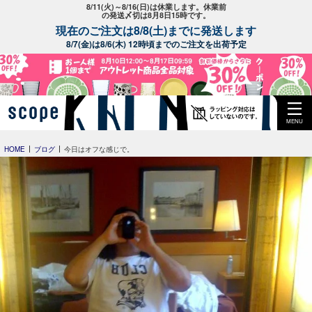
8/11(火)～8/16(日)は休業します。休業前
の発送〆切は8月8日15時です。
現在のご注文は8/8(土)までに発送します
8/7(金)は8/6(木) 12時頃までのご注文を出荷予定
MENU
HOME
ブログ
今日はオフな感じで。